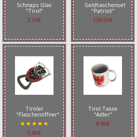
Schnaps Glas
Geldtaschenset
"Tirol"
"Patriot"
3,50€
139,00€
Tiroler
Tirol Tasse
"Flaschenöffner"
"Adler"
9,90€
5,90€