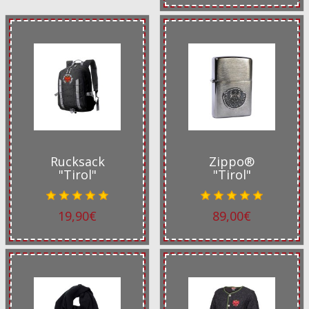
Rucksack
Zippo®
"Tirol"
"Tirol"
19,90€
89,00€