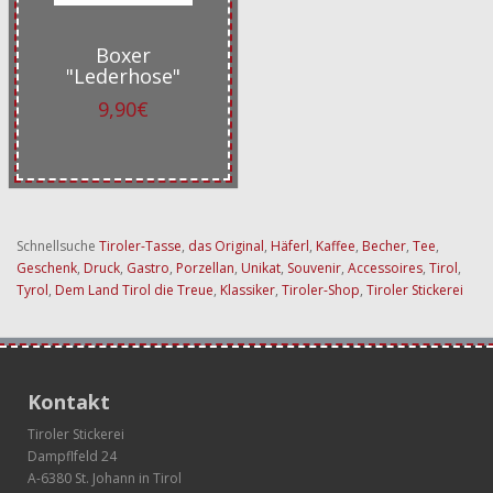
Boxer
"Lederhose"
9,90€
Schnellsuche
Tiroler-Tasse
,
das Original
,
Häferl
,
Kaffee
,
Becher
,
Tee
,
Geschenk
,
Druck
,
Gastro
,
Porzellan
,
Unikat
,
Souvenir
,
Accessoires
,
Tirol
,
Tyrol
,
Dem Land Tirol die Treue
,
Klassiker
,
Tiroler-Shop
,
Tiroler Stickerei
Kontakt
Tiroler Stickerei
Dampflfeld 24
A-6380 St. Johann in Tirol