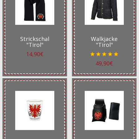
Strickschal
Walkjacke
"Tirol"
"Tirol"
14,90€
49,90€