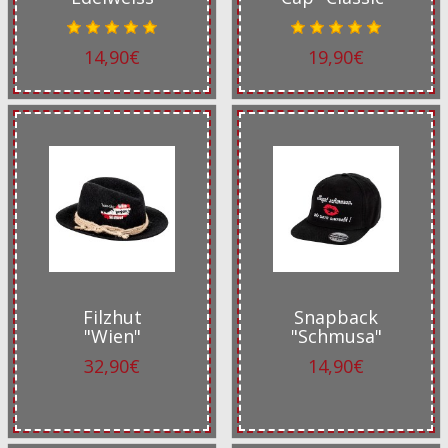
14,90€
19,90€
Filzhut
Snapback
"Wien"
"Schmusa"
32,90€
14,90€