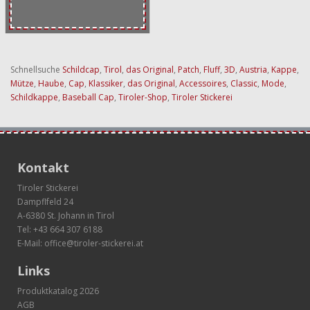
Schnellsuche
Schildcap
,
Tirol
,
das Original
,
Patch
,
Fluff
,
3D
,
Austria
,
Kappe
,
Mütze
,
Haube
,
Cap
,
Klassiker
,
das Original
,
Accessoires
,
Classic
,
Mode
,
Schildkappe
,
Baseball Cap
,
Tiroler-Shop
,
Tiroler Stickerei
Kontakt
Tiroler Stickerei
Dampflfeld 24
A-6380 St. Johann in Tirol
Tel:
+43 664 307 6188
E-Mail:
office@tiroler-stickerei.at
Links
Produktkatalog 2026
AGB