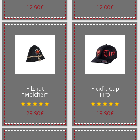
12,90€
12,00€
Filzhut
Flexfit Cap
"Melcher"
"Tirol"
29,90€
19,90€