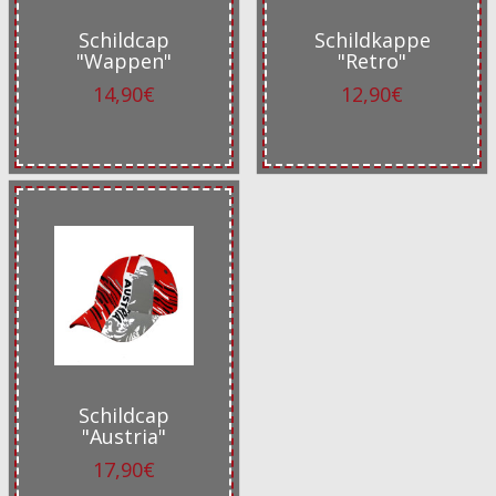
Schildcap
Schildkappe
"Wappen"
"Retro"
14,90€
12,90€
Schildcap
"Austria"
17,90€