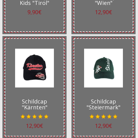
Kids "Tirol"
"Wien"
9,90€
12,90€
Schildcap
Schildcap
"Kärnten"
"Steiermark"
12,90€
12,90€