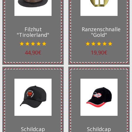
Filzhut
Ranzenschnalle
"Tirolerland"
"Gold"
44,90€
19,90€
Schildcap
Schildcap