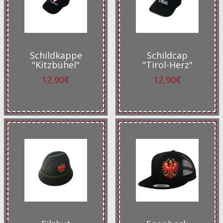
Schildkappe
Schildcap
"Kitzbühel"
"Tirol-Herz"
12,90€
12,90€