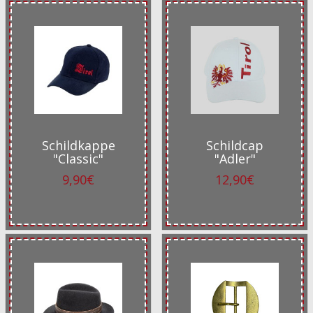
Schildkappe
Schildcap
"Classic"
"Adler"
9,90€
12,90€