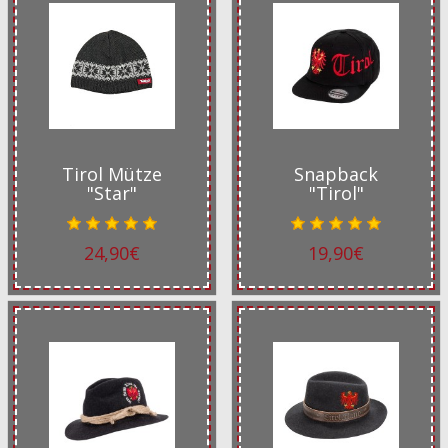
Tirol Mütze
Snapback
"Star"
"Tirol"
24,90€
19,90€