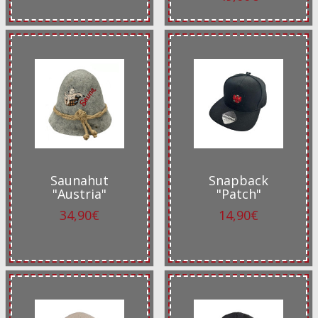
Saunahut
Snapback
"Austria"
"Patch"
34,90€
14,90€