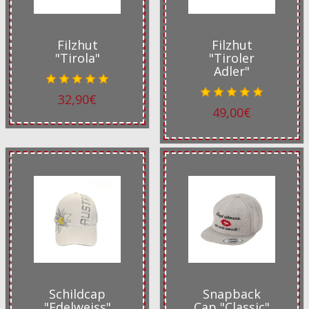
Filzhut
Filzhut
"Tirola"
"Tiroler
Adler"
32,90€
49,00€
Schildcap
Snapback
"Edelweiss"
Cap "Classic"