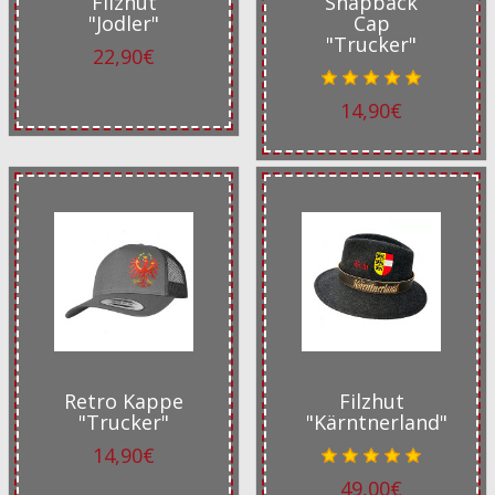
Filzhut
Snapback
"Jodler"
Cap
"Trucker"
22,90€
14,90€
Retro Kappe
Filzhut
"Trucker"
"Kärntnerland"
14,90€
49,00€