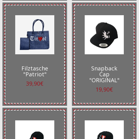
Filztasche
Snapback
"Patriot"
Cap
"ORIGINAL"
39,90€
19,90€