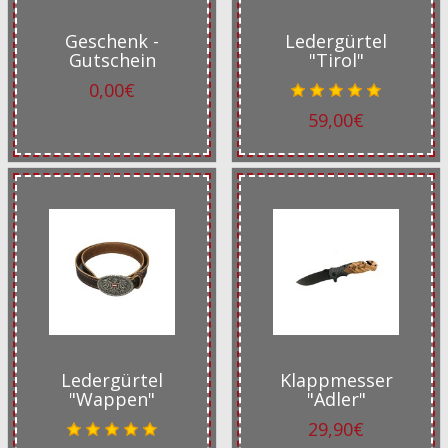
Geschenk -
Ledergürtel
Gutschein
"Tirol"
0,00€
59,00€
Ledergürtel
Klappmesser
"Wappen"
"Adler"
29,90€