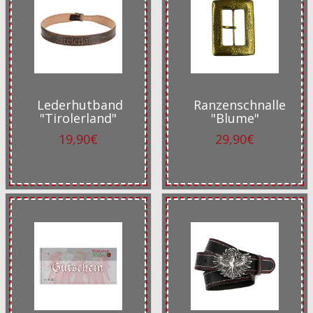
Lederhutband
Ranzenschnalle
"Tirolerland"
"Blume"
19,90€
29,90€