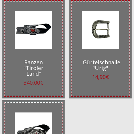
Ranzen
Gürtelschnalle
"Tiroler
"Urig"
Land"
14,90€
340,00€