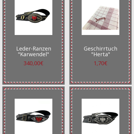
Leder-Ranzen
Geschirrtuch
"Karwendel"
"Herta"
340,00€
1,70€