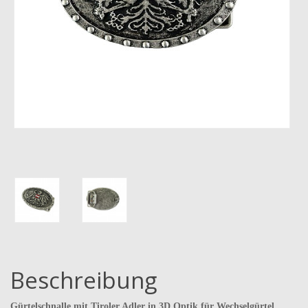
Beschreibung
Gürtelschnalle mit Tiroler Adler in 3D Optik für Wechselgürtel.