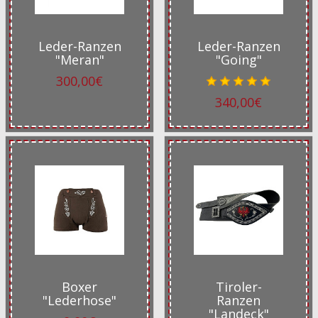
Leder-Ranzen
Leder-Ranzen
"Meran"
"Going"
300,00€
340,00€
Boxer
Tiroler-
"Lederhose"
Ranzen
"Landeck"