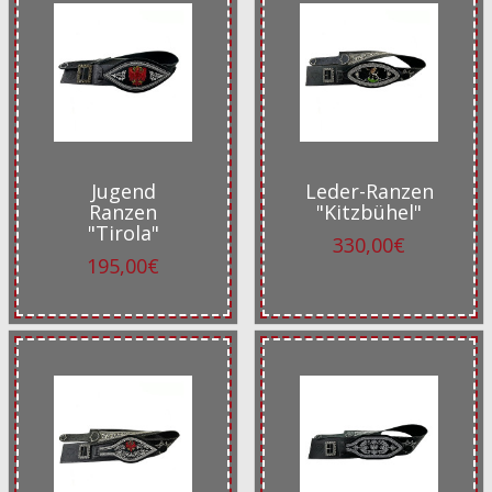
Jugend
Leder-Ranzen
Ranzen
"Kitzbühel"
"Tirola"
330,00€
195,00€