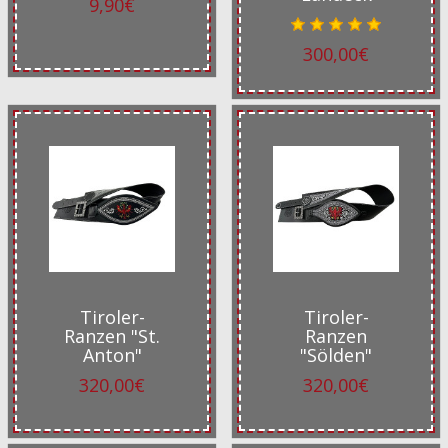
9,90€
300,00€
Tiroler-
Tiroler-
Ranzen "St.
Ranzen
Anton"
"Sölden"
320,00€
320,00€