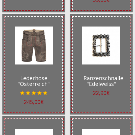
Lederhose
Ranzenschnalle
"Österreich"
"Edelweiss"
22,90€
245,00€