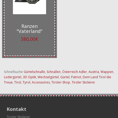
Ranzen
"Vaterland"
380,00€
Schnellsuche
Gürtelschnalle
,
Schnallen
,
Österreich Adler
,
Austria
,
Wappen
,
Ledergürtel
,
3D Optik
,
Wechselgürtel
,
Gürtel
,
Patriot
,
Dem Land Tirol die
Treue
,
Tirol
,
Tyrol
,
Accessoires
,
Tiroler-Shop
,
Tiroler Stickerei
Kontakt
Tiroler Stickerei