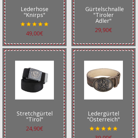
Lederhose
Gürtelschnalle
"Knirps"
"Tiroler
Adler"
29,90€
49,00€
Stretchgürtel
Ledergürtel
"Tirol"
"Österreich"
24,90€
39,00€