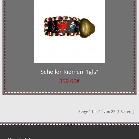
Scheller Riemen "Igls"
359,00€
Zeige 1 bis 22 von 22 (1 Seite(n))