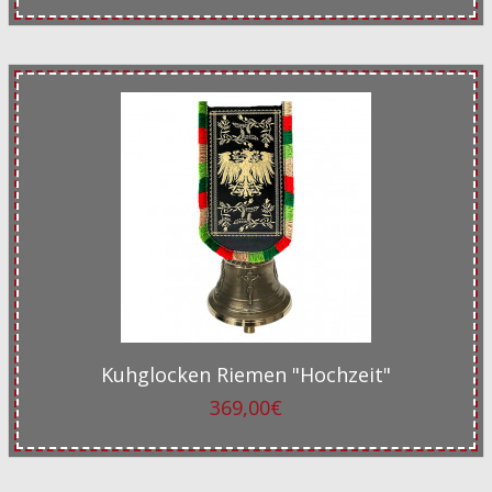
Kuhglocken Riemen "Hochzeit"
369,00€