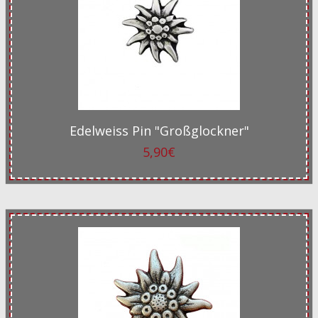
Edelweiss Pin "Großglockner"
5,90€