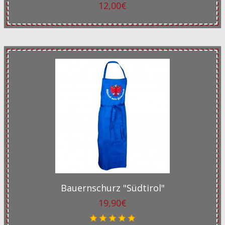
12,00€
Bauernschurz "Südtirol"
19,90€