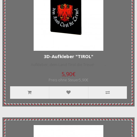
3D-Aufkleber "TIROL"
Aufkleber, dem Land Tirol die Treue! ..
5,90€
Preis ohne Steuer5,90€