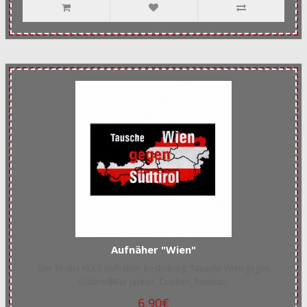
Aufnäher "Wien"
Der Tiroler KULT Aufnäher Bestickung: Tausche Wien gegen
Südtirol®Für Jacken, Taschen, Rucksäc..
6,90€