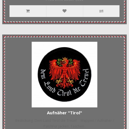
Aufnäher "Tirol"
Bestickung: Dem Land Tirol die Treue! Wappen / Aufnäher /
PatchFür Jacken, Taschen..