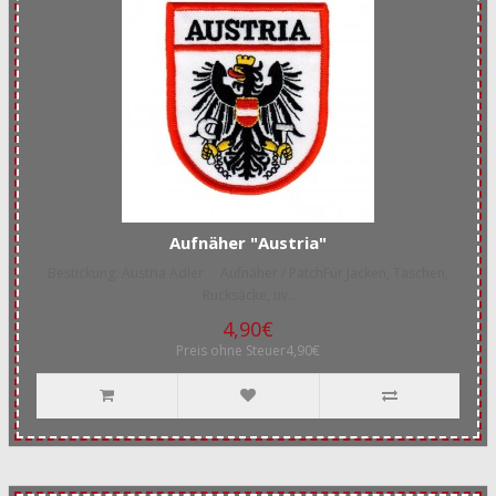
Aufnäher "Austria"
Bestickung: Austria Adler Aufnäher / PatchFür Jacken, Taschen,
Rucksäcke, uv..
4,90€
Preis ohne Steuer4,90€