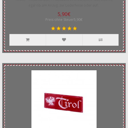
egal ob am Anzug, zur Lederhose oder auf..
5,90€
Preis ohne Steuer5,90€