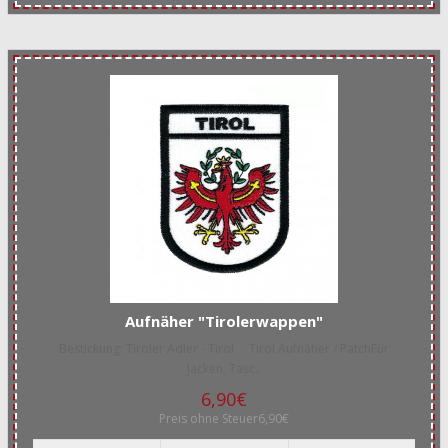
Aufnäher "Tirolerwappen"
Bestickung: Tiroler Adler - Tirol Tirol Aufnäher / PatchFür
Jacken, Tasc..
6,90€
Preis ohne Steuer6,90€