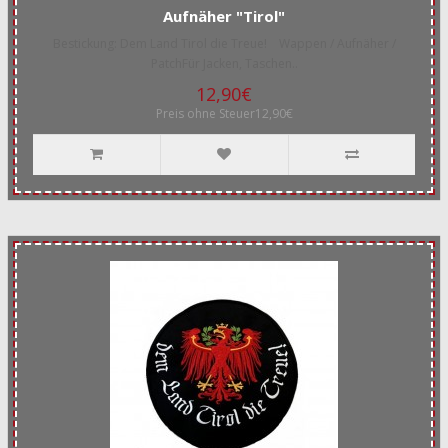
Aufnäher "Tirol"
Bestickung: Dem Land Tirol die Treue! Wappen / Aufnäher /
PatchFür Jacken, Taschen..
12,90€
Preis ohne Steuer12,90€