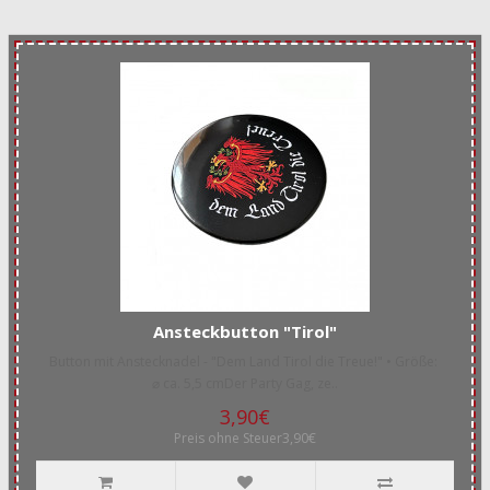
Ansteckbutton "Tirol"
Button mit Anstecknadel - "Dem Land Tirol die Treue!" • Größe:
⌀ ca. 5,5 cmDer Party Gag, ze..
3,90€
Preis ohne Steuer3,90€