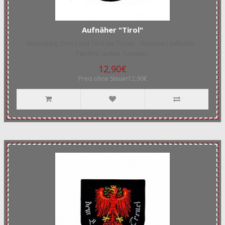
Aufnäher "Tirol"
Bestickung: Dem Land Tirol die Treue! Wappen / Aufnäher /
PatchFür Jacken, Taschen..
12,90€
Preis ohne Steuer12,90€