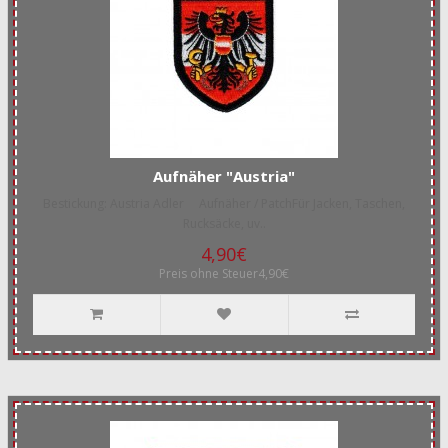
Aufnäher "Austria"
Bestickung: Austria Adler Aufnäher / PatchFür Jacken, Taschen,
Rucksäcke, uv..
4,90€
Preis ohne Steuer4,90€