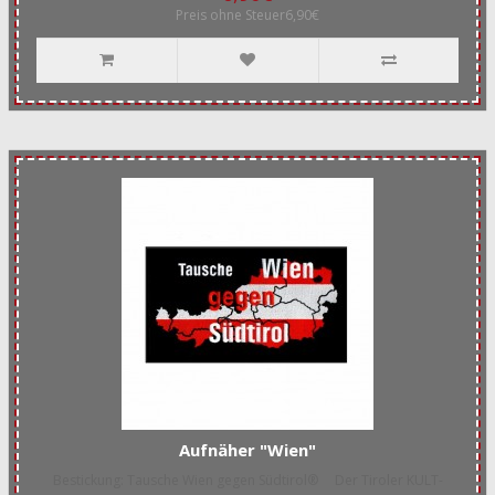
Preis ohne Steuer6,90€
Aufnäher "Wien"
Bestickung: Tausche Wien gegen Südtirol® Der Tiroler KULT-