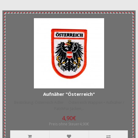
Aufnäher "Österreich"
Bestickung: Österreich Adler Österreich Wappen • Aufnäher /
PatchFür Jacken,..
4,90€
Preis ohne Steuer4,90€