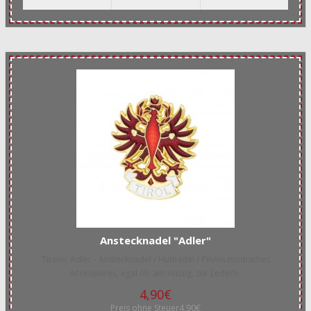
Anstecknadel "Adler"
Tiroler Adler - Anstecknadel / Hutnadel / PinAls modisches
Accessoires, egal ob am Anzug, zur Lederh..
4,90€
Preis ohne Steuer4,90€