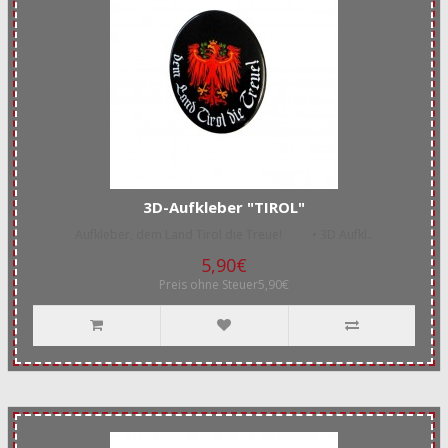
3D-Aufkleber "TIROL"
Aufkleber, dem Land Tirol die Treue! • 3D Aufkl..
5,90€
Preis ohne Steuer5,90€