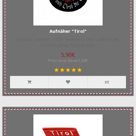
Aufnäher "Tirol"
Wappen / Aufnäher / Patch Bestickung: Dem Land Tirol die
Treue!Für Jacken, Taschen, Ruck..
5,90€
Preis ohne Steuer5,90€