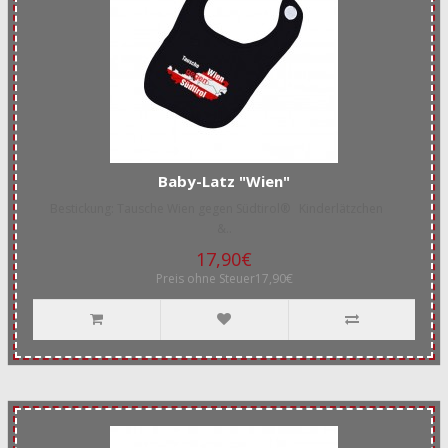
Baby-Latz "Wien"
Bestickung: Tausche Wien gegen Südtirol® Kinderlätzchen
&..
17,90€
Preis ohne Steuer17,90€