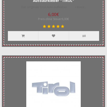
Autoaufkleber "TIROL"
Der originale Tirol Auto-Aufkleber • Kunst..
6,00€
Preis ohne Steuer6,00€