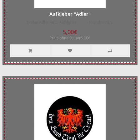
Aufkleber "Adler"
Tiroler Adler Auto-Aufkleber • Kunstharz&n..
5,00€
Preis ohne Steuer5,00€