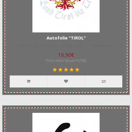
Autofolie "TIROL"
Scheibenfolie, dem Land Tirol die Treue! • Erhältlich in z..
19,90€
Preis ohne Steuer19,90€