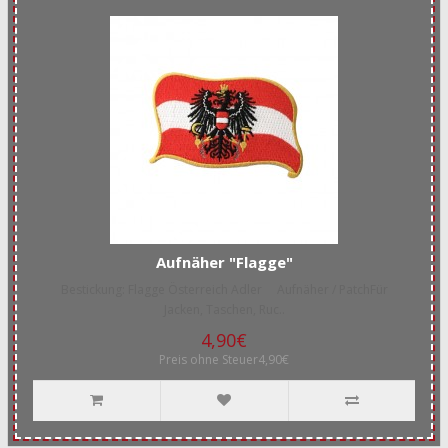
Aufnäher "Flagge"
Bestickung: Flagge Österreich Adler Aufnäher / PatchFür
Jacken, Taschen, Ruc..
4,90€
Preis ohne Steuer4,90€