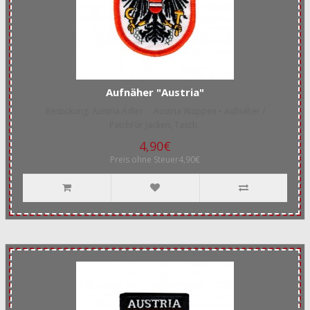
Aufnäher "Austria"
Bestickung: Austria Adler Austria Wappen • Aufnäher /
PatchFür Jacken, Tasch..
4,90€
Preis ohne Steuer4,90€