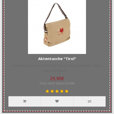
Aktentasche "Tirol"
Bestickung: Dem Land Tirol die Treue! Umhängetasche, Akten-
oder Schultasche ..
29,90€
Preis ohne Steuer29,90€