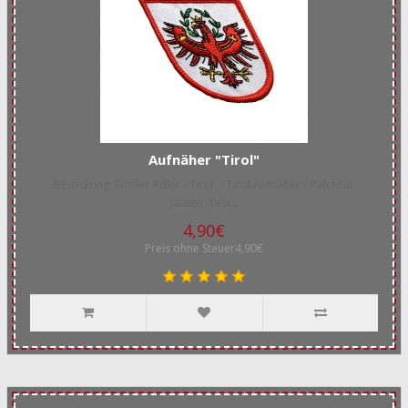
Aufnäher "Tirol"
Bestickung: Tiroler Adler - Tirol Tirol Aufnäher / PatchFür
Jacken, Tasc..
4,90€
Preis ohne Steuer4,90€