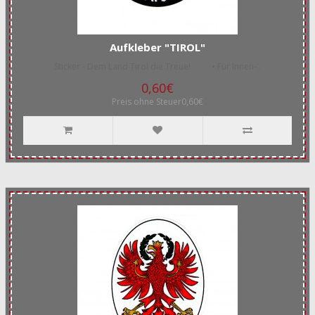
Aufkleber "TIROL"
Sticker - Dem Land Tirol die Treue! • Für Innen-..
0,60€
Preis ohne Steuer0,60€