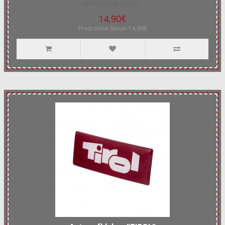
AufnäherFür Jacken..
14,90€
Preis ohne Steuer14,90€