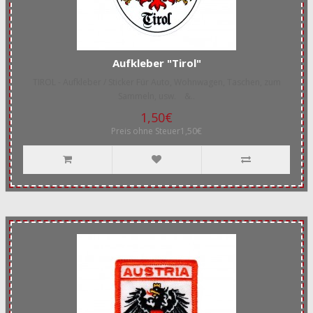
Aufkleber "Tirol"
TIROL - Aufkleber / Sticker Für Auto, Wohnwagen, Taschen, zum
Sammeln, usw. &..
1,50€
Preis ohne Steuer1,50€