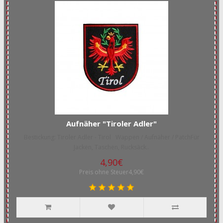
Aufnäher "Tiroler Adler"
Bestickung: Tiroler Adler - Tirol Wappen / Aufnäher / PatchFür
Jacken, Taschen, Rucksäck..
4,90€
Preis ohne Steuer4,90€