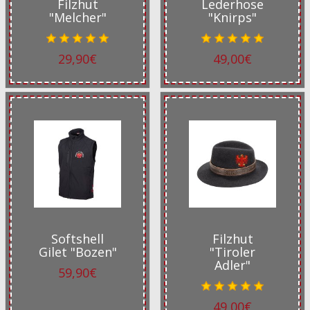
Filzhut
Lederhose
"Melcher"
"Knirps"
29,90€
49,00€
Softshell
Filzhut
Gilet "Bozen"
"Tiroler
Adler"
59,90€
49,00€