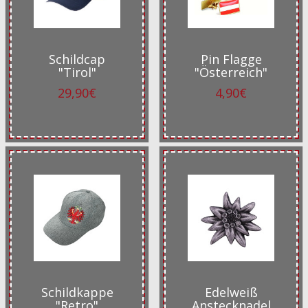
Schildcap
Pin Flagge
"Tirol"
"Österreich"
29,90€
4,90€
Schildkappe
Edelweiß
"Retro"
Anstecknadel