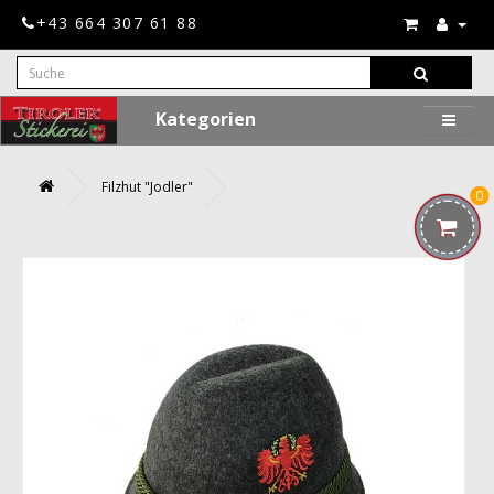
+43 664 307 61 88
Kategorien
Filzhut "Jodler"
0