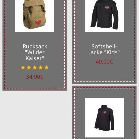
Rucksack
Softshell-
"Wilder
Jacke "Kids"
Kaiser"
49,00€
34,90€