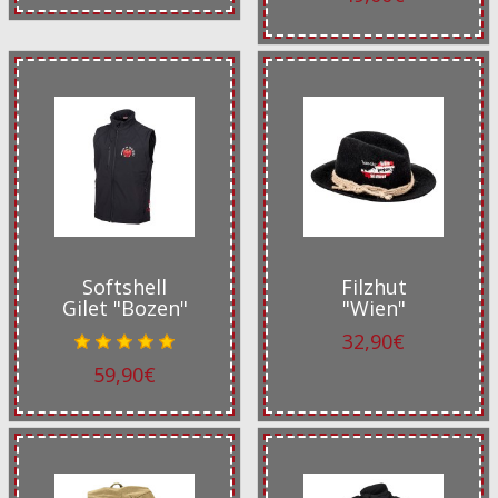
Softshell
Filzhut
Gilet "Bozen"
"Wien"
32,90€
59,90€