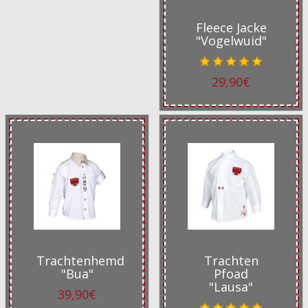
Fleece Jacke
"Vogelwuid"
29,90€
Trachtenhemd
Trachten
"Bua"
Pfoad
"Lausa"
39,90€