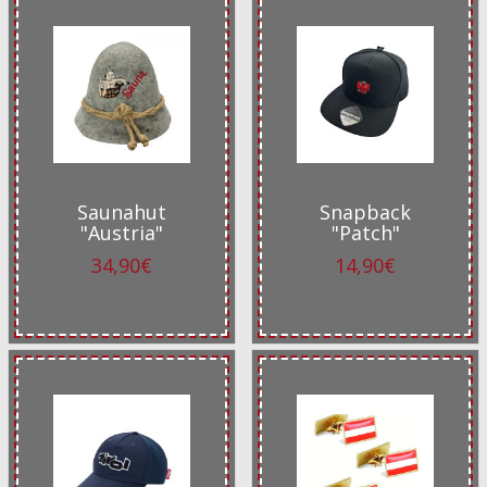
Saunahut
Snapback
"Austria"
"Patch"
34,90€
14,90€