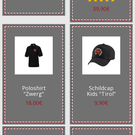
39,90€
Poloshirt
Schildcap
"Zwerg"
Kids "Tirol"
18,00€
9,90€