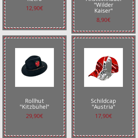
"Wilder
12,90€
Kaiser"
8,90€
Rollhut
Schildcap
"Kitzbühel"
"Austria"
29,90€
17,90€