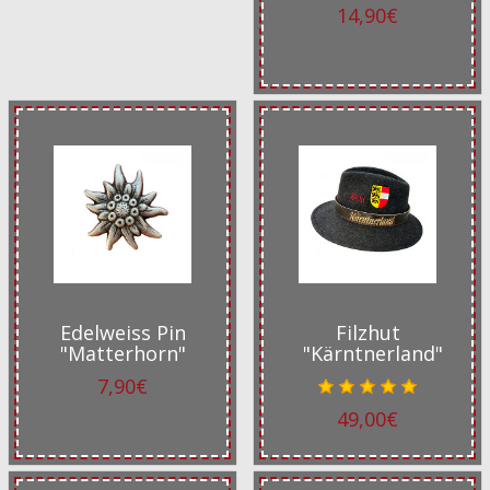
14,90€
Edelweiss Pin
Filzhut
"Matterhorn"
"Kärntnerland"
7,90€
49,00€