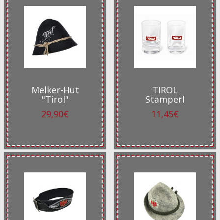
Melker-Hut
TIROL
"Tirol"
Stamperl
29,90€
11,45€