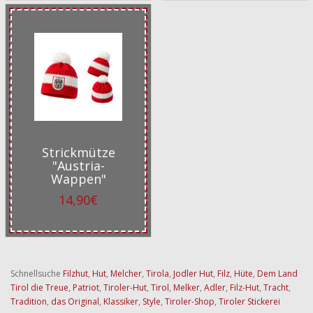
Strickmütze
"Austria-
Wappen"
14,90€
Schnellsuche
Filzhut
,
Hut
,
Melcher
,
Tirola
,
Jodler Hut
,
Filz
,
Hüte
,
Dem Land
Tirol die Treue
,
Patriot
,
Tiroler-Hut
,
Tirol
,
Melker
,
Adler
,
Filz-Hut
,
Tracht
,
Tradition
,
das Original
,
Klassiker
,
Style
,
Tiroler-Shop
,
Tiroler Stickerei