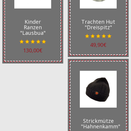
Kinder
Trachten Hut
Ranzen
"Dreispitz"
"Lausbua"
49,90€
130,00€
Strickmütze
"Hahnenkamm"