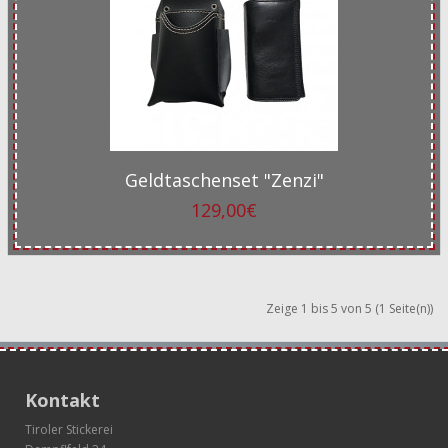
Geldtaschenset "Zenzi"
129,00€
Zeige 1 bis 5 von 5 (1 Seite(n))
Kontakt
Tiroler Stickerei