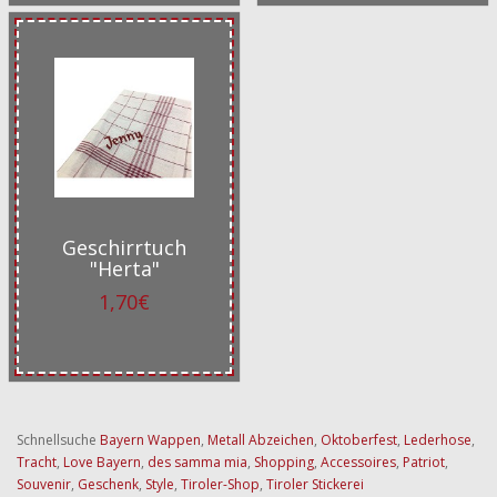
Geschirrtuch
"Herta"
1,70€
Schnellsuche
Bayern Wappen
,
Metall Abzeichen
,
Oktoberfest
,
Lederhose
,
Tracht
,
Love Bayern
,
des samma mia
,
Shopping
,
Accessoires
,
Patriot
,
Souvenir
,
Geschenk
,
Style
,
Tiroler-Shop
,
Tiroler Stickerei