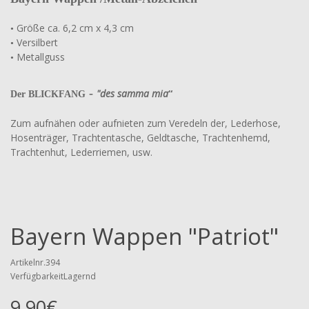
Größe ca. 6,2 cm x 4,3 cm
•
Versilbert
•
Metallguss
•
-
"des samma mia
“
Der BLICKFANG
Zum aufnähen oder aufnieten zum Veredeln der, Lederhose,
Hosenträger, Trachtentasche, Geldtasche, Trachtenhemd,
Trachtenhut, Lederriemen, usw.
Bayern Wappen "Patriot"
Artikelnr.394
VerfügbarkeitLagernd
9,90€