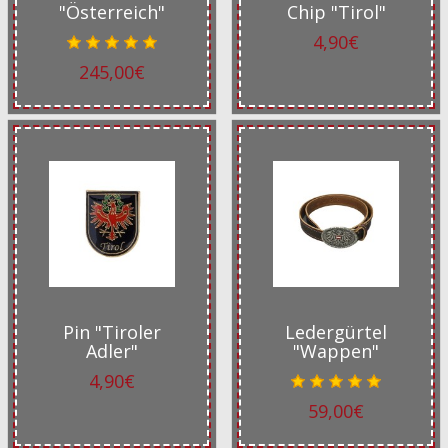
"Österreich"
Chip "Tirol"
4,90€
245,00€
Pin "Tiroler
Ledergürtel
Adler"
"Wappen"
4,90€
59,00€