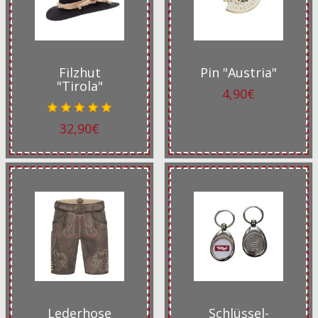
Filzhut
Pin "Austria"
"Tirola"
4,90€
32,90€
Lederhose
Schlüssel-