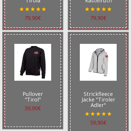
"Tirola"
"Kastelruth"
79,90€
79,90€
Pullover
Strickfleece
"Tirol"
Jacke "Tiroler
Adler"
39,90€
59,90€