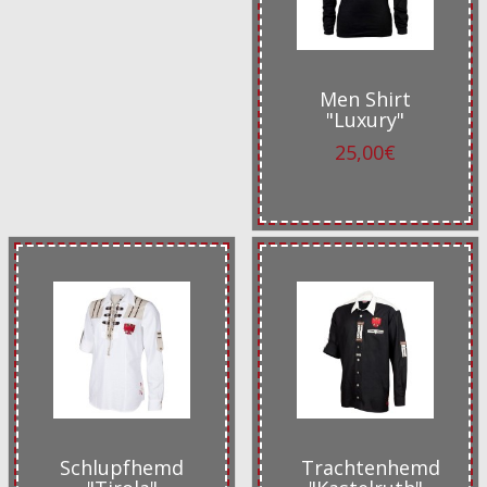
Men Shirt
"Luxury"
25,00€
Schlupfhemd
Trachtenhemd