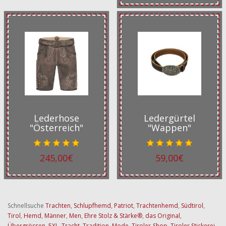
Lederhose
Ledergürtel
"Österreich"
"Wappen"
245,00€
59,00€
Schnellsuche
Trachten
,
Schlupfhemd
,
Patriot
,
Trachtenhemd
,
Südtirol
,
Tirol
,
Hemd
,
Männer
,
Men
,
Ehre Stolz & Stärke®
,
das Original
,
Übergrössen
,
5XL
,
Tracht
,
Tradition
,
Mode
,
Tiroler-Shop
,
Tiroler Stickerei