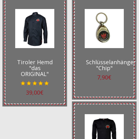
Tiroler Hemd
Schlüsselanhänger
"das
"Chip"
ORIGINAL"
7,90€
39,00€