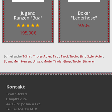
Jugend
Boxer
Ranzen "Bua"
"Lederhose"
9,90€
195,00€
Schnellsuche
T-Shirt
,
Tiroler-Adler
,
Tirol
,
Tyrol
,
Tirolo
,
Shirt
,
Style
,
Adler
,
Buam
,
Men
,
Herren
,
Unisex
,
Mode
,
Tiroler-Shop
,
Tiroler Stickerei
Kontakt
Tiroler Stickerei
Dampflfeld 24
A-6380 St. Johann in Tirol
Tel:
+43 664 307 6188