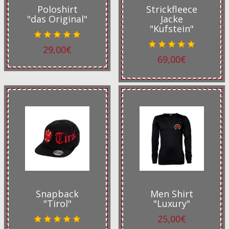
Poloshirt
Strickfleece
"das Original"
Jacke
"Kufstein"
29,00€
69,00€
Snapback
Men Shirt
"Tirol"
"Luxury"
25,00€