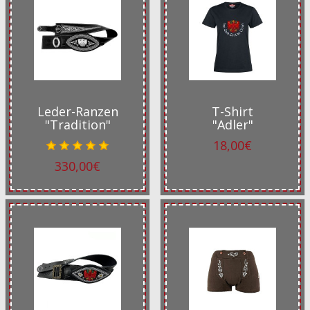
Leder-Ranzen
T-Shirt
"Tradition"
"Adler"
18,00€
330,00€