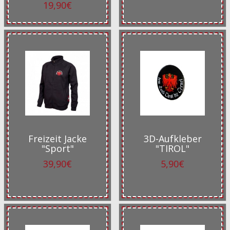
19,90€
Freizeit Jacke
3D-Aufkleber
"Sport"
"TIROL"
39,90€
5,90€