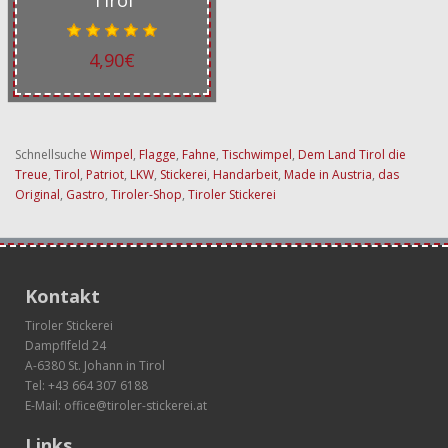
"Tirol"
4,90€
Schnellsuche
Wimpel
,
Flagge
,
Fahne
,
Tischwimpel
,
Dem Land Tirol die
Treue
,
Tirol
,
Patriot
,
LKW
,
Stickerei
,
Handarbeit
,
Made in Austria
,
das
Original
,
Gastro
,
Tiroler-Shop
,
Tiroler Stickerei
Kontakt
Tiroler Stickerei
Dampflfeld 24
A-6380 St. Johann in Tirol
Tel:
+43 664 307 6188
E-Mail:
office@tiroler-stickerei.at
Links