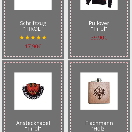
Schriftzug
Pullover
"TIROL"
"Tirol"
39,90€
17,90€
Anstecknadel
Flachmann
"Tirol"
"Holz"