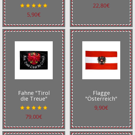
22,80€
5,90€
Fahne "Tirol
Flagge
die Treue"
"Österreich"
9,90€
79,00€