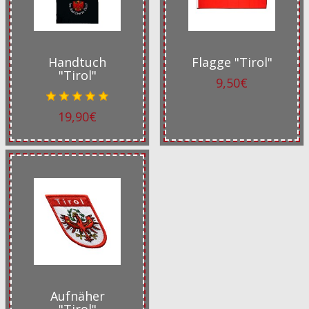
Handtuch
Flagge "Tirol"
"Tirol"
9,50€
19,90€
Aufnäher