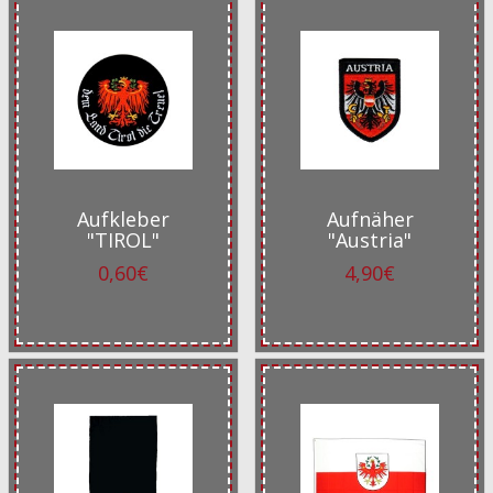
Aufkleber
Aufnäher
"TIROL"
"Austria"
0,60€
4,90€