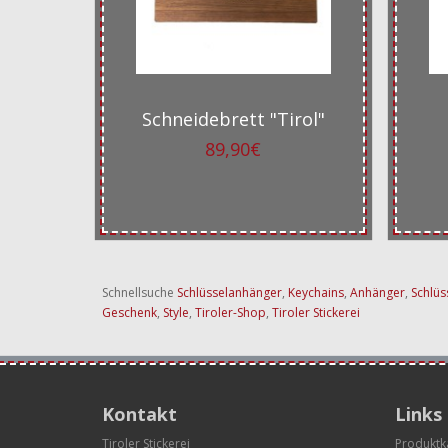
Schneidebrett "Tirol"
89,90€
Schnellsuche
Schlüsselanhänger
,
Keychains
,
Anhänger
,
Schlü
Geschenk
,
Style
,
Tiroler-Shop
,
Tiroler Stickerei
Kontakt
Links
Tiroler Stickerei
Produktk