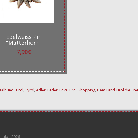
Edelweiss Pin
"Matterhorn"
7,90€
sselbund
,
Tirol
,
Tyrol
,
Adler
,
Leder
,
Love Tirol
,
Shopping
,
Dem Land Tirol die Tre
atalog 2026