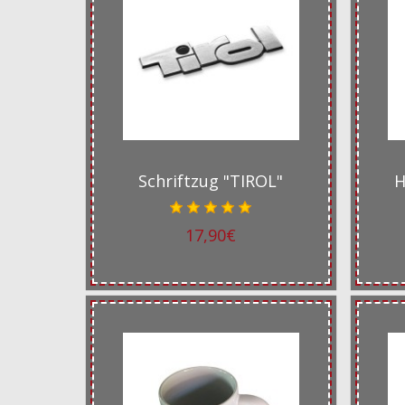
Schriftzug "TIROL"
H
17,90€