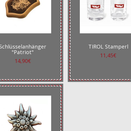
Schlüsselanhänger
TIROL Stamperl
"Patriot"
11,45€
14,90€