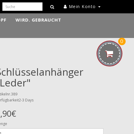
Mein Konto
OPF
WIRD. GEBRAUCHT
0
Schlüsselanhänger
"Leder"
tikelnr.389
rfügbarkeit2-3 Days
,90€
enge