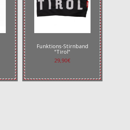
Funktions-Stirnband
"Tirol"
29,90€