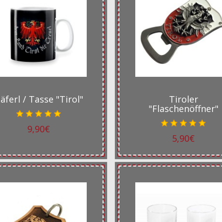
äferl / Tasse "Tirol"
Tiroler
"Flaschenöffner"
9,90€
5,90€