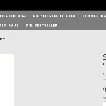
TIROLER. BUA
DIE KLEINEN. TIROLER
TIROLER. K
SS. RAUS
DIE. BESTSELLER
der"
Ar
Ve
9
M